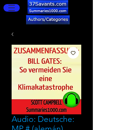
Audio: Deutsche:
MP # (alemán)