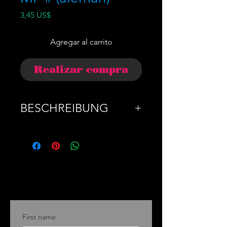
Precio
3,45 US$
Agregar al carrito
Realizar compra
BESCHREIBUNG
BESCHREIBUNG: In
diesem dringenden,
maßgeblichen Buch legt
Bill Gates einen
umfassenden, praktischen
und zugänglichen Plan vor,
First name
wie die Welt rechtzeitig