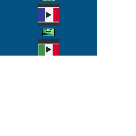
dieses äußerst wichtige
Ziel zu erreichen.
Er gibt uns eine klare
Beschreibung der
Herausforderungen, vor
denen wir stehen.
Ausgehend von seinem
Verständnis von Innovation
und dem, was erforderlich
ist, um neue Ideen auf den
Markt zu bringen,
DONE AHORA
beschreibt er die Bereiche,
in denen Technologie
bereits zur