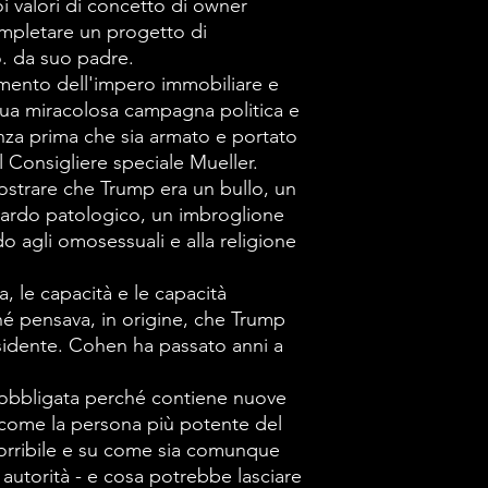
tell. La pornos
oi valori di concetto di owner
mpletare un progetto di
preferita di P
. da suo padre.
sono dolori in
imento dell'impero immobiliare e
lui arruola Cohe
 sua miracolosa campagna politica e
"prendersene 
enza prima che sia armato e portato
l Consigliere speciale Mueller.
Secondo Cohen
strare che Trump era un bullo, un
nulla di irrigidi
iardo patologico, un imbroglione
sfruttare le ve
o agli omosessuali e alla religione
scopo di lucro,
a, le capacità e le capacità
sondaggi dell'
hé pensava, in origine, che Trump
gonfiare o sgonf
idente. Cohen ha passato anni a
concetto di ow
per completare
a obbligata perché contiene nuove
u come la persona più potente del
costruzione ch
orribile e su come sia comunque
padre.
 autorità - e cosa potrebbe lasciare