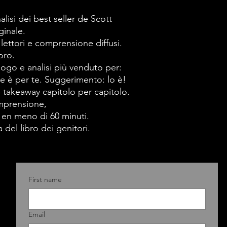
Cohen è testim
dell'impero imm
alisi dei best seller de Scott
ginale.
Trump, della 
 lettori e comprensione diffusi.
politica e dell'
oro.
presidenza pri
ilogo e analisi più venduto per:
portato in prig
ale è per te. Suggerimento: lo è!
 e takeaway capitolo per capitolo.
Consigliere spe
omprensione,
Cohen cita ese
 en meno di 60 minuti.
Trump era un b
del libro dei genitori.
adultero, un b
imbroglione am
riguardo agli o
First name
religione e un 
Mostra anche i 
Email
capacità e le c