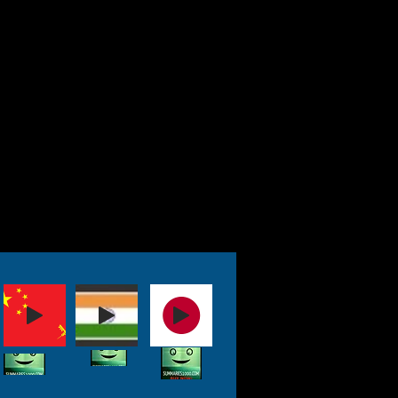
 pensava, in origine, che
 stato un buon
hen ha passato anni a
 correre.
 una lettura obbligata
e nuove informazioni
 come la persona più
ndo sia una personalità
come sia comunque ascesa
one di autorità - e cosa
re in view per il futuro.
ilogo y un'analisi dei best
 Campbell. Non è il libro
ti richiedono lettori e