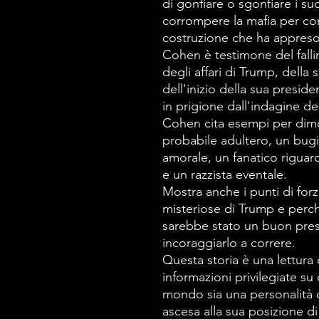
di gonfiare o sgonfiare i su
corrompere la mafia per co
costruzione che ha appreso
Cohen è testimone del fall
degli affari di Trump, della
dell'inizio della sua presid
in prigione dall'indagine de
Cohen cita esempi per dimo
probabile adultero, un bug
amorale, un fanatico riguard
e un razzista eventale.
Mostra anche i punti di forz
misteriose di Trump e perc
sarebbe stato un buon pres
incoraggiarlo a correre.
Questa storia è una lettur
informazioni privilegiate s
mondo sia una personalità 
ascesa alla sua posizione di