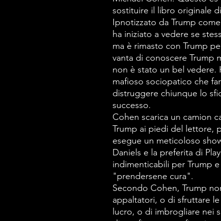
sostituire il libro originale
Ipnotizzato da Trump come
ha iniziato a vedere se stes
ma è rimasto con Trump per
vanta di conoscere Trump me
non è stato un bel vedere.
mafioso sociopatico che far
distruggere chiunque lo sfid
successo.
Cohen scarica un camion cari
Trump ai piedi del lettore, 
esegue un meticoloso show-
Daniels e la preferita di P
indimenticabili per Trump e 
"prendersene cura".
Secondo Cohen, Trump non pe
appaltatori, o di sfruttare 
lucro, o di imbrogliare nei