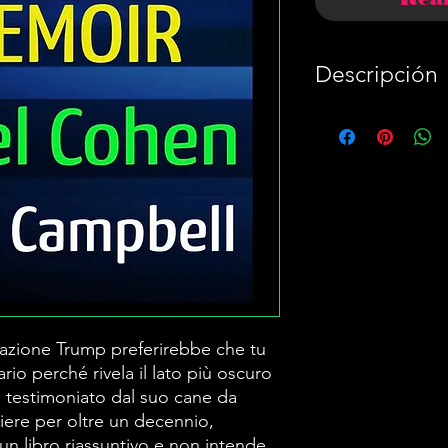
Descripción
ATTENZIONE!: 
Trump preferir
questo sommari
più oscuro de
testimoniato d
personale e con
decennio, Mic
un libro riassu
zione Trump preferirebbe che tu
sostituire il li
o perché rivela il lato più oscuro
Cohen.
 testimoniato dal suo cane da
Ipnotizzato d
iere per oltre un decennio,
n libro riassuntivo e non intende