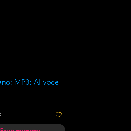
iano: MP3: AI voce
o
lizar compra