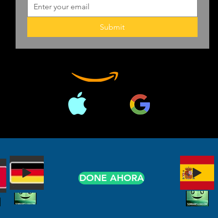
Trump e perché
Trump sarebbe
Submit
presidente. Co
incoraggiarlo a
Questa storia è
perché contien
privilegiate su
potente del mo
orribile e su 
alla sua posizi
potrebbe lascia
Este es un riep
DONE AHORA
seller de Scott
originale.
I libri importan