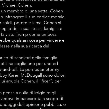
di una setta, C
 di Michael Cohen.
se stesso infra
 un membro di una setta, Cohen
morale, ma è r
so infrangere il suo codice morale,
soldi, potere e
 soldi, potere e fama. Cohen si
glio della sua stessa famiglia e
conoscere Trum
 Ha visto Trump come un boss
stessa famiglia
ebbe qualsiasi cosa per vincere e
vedere. Ha vis
asse nella sua ricerca del
mafioso sociop
co di scheletri della famiglia
qualsiasi cosa 
poi li raccoglie uno per uno ed
chiunque lo sfi
and-tell. La pornostar Stormy
del successo.
layboy Karen McDougall sono dolori
Cohen scarica 
lui arruola Cohen, il "fixer", per
scheletri della
nsa a nulla di irrigidire gli
del lettore, po
le vedove in bancarotta a scopo di
ed esegue un 
 sondaggi dell'opinione pubblica, o