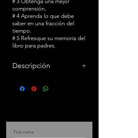
# 3 Obtenga una mejor
comprensión,
# 4 Aprenda lo que debe
saber en una fracción del
tiempo.
# 5 Refresque su memoria del
libro para padres.
Descripción
¡ADVERTENCIA !: El
equipo de Trump prefiere
que no lea este libro de
resumen porque revela el
lado más oscuro del
presidente Trump según lo
First name
testificó su perro de