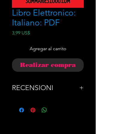
Libro Elettronico:
Italiano: PDF
Precio
3,99 US$
Agregar al carrito
Realizar compra
RECENSIONI
DESCRIZIONE: In questo
libro urgente e autorevole,
Bill Gates espone un piano
ampio, pratico e