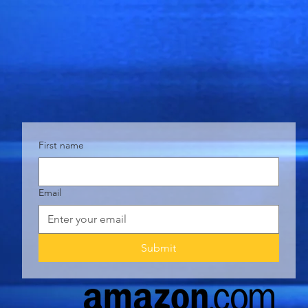
First name
Email
Submit